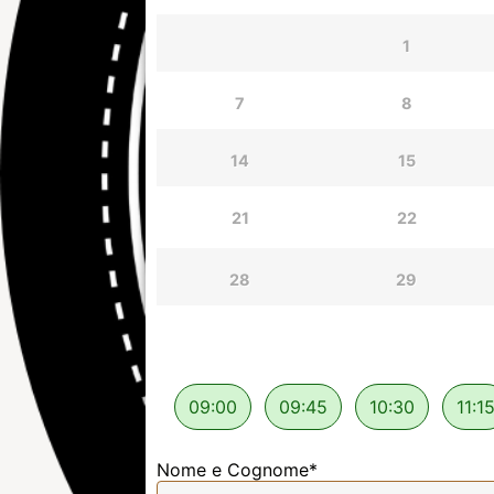
1
7
8
14
15
21
22
28
29
09:00
09:45
10:30
11:1
Nome e Cognome
*