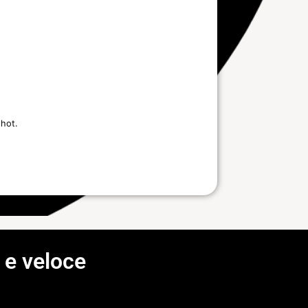
shot.
 e veloce