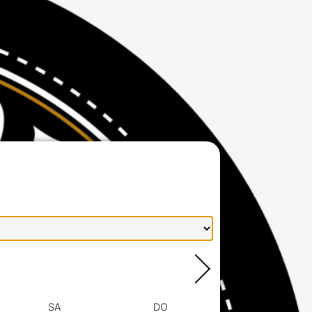
SA
DO